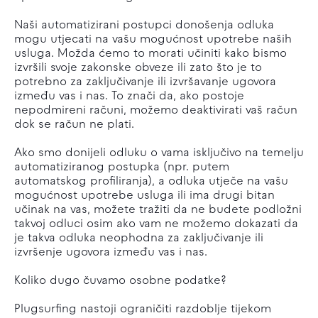
Naši automatizirani postupci donošenja odluka
mogu utjecati na vašu mogućnost upotrebe naših
usluga. Možda ćemo to morati učiniti kako bismo
izvršili svoje zakonske obveze ili zato što je to
potrebno za zaključivanje ili izvršavanje ugovora
između vas i nas. To znači da, ako postoje
nepodmireni računi, možemo deaktivirati vaš račun
dok se račun ne plati.
Ako smo donijeli odluku o vama isključivo na temelju
automatiziranog postupka (npr. putem
automatskog profiliranja), a odluka utječe na vašu
mogućnost upotrebe usluga ili ima drugi bitan
učinak na vas, možete tražiti da ne budete podložni
takvoj odluci osim ako vam ne možemo dokazati da
je takva odluka neophodna za zaključivanje ili
izvršenje ugovora između vas i nas.
Koliko dugo čuvamo osobne podatke?
Plugsurfing nastoji ograničiti razdoblje tijekom