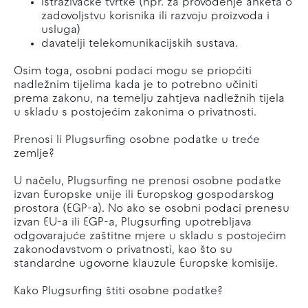
istraživačke tvrtke (npr. za provođenje anketa o
zadovoljstvu korisnika ili razvoju proizvoda i
usluga)
davatelji telekomunikacijskih sustava.
Osim toga, osobni podaci mogu se priopćiti
nadležnim tijelima kada je to potrebno učiniti
prema zakonu, na temelju zahtjeva nadležnih tijela
u skladu s postojećim zakonima o privatnosti.
Prenosi li Plugsurfing osobne podatke u treće
zemlje?
U načelu, Plugsurfing ne prenosi osobne podatke
izvan Europske unije ili Europskog gospodarskog
prostora (EGP-a). No ako se osobni podaci prenesu
izvan EU-a ili EGP-a, Plugsurfing upotrebljava
odgovarajuće zaštitne mjere u skladu s postojećim
zakonodavstvom o privatnosti, kao što su
standardne ugovorne klauzule Europske komisije.
Kako Plugsurfing štiti osobne podatke?