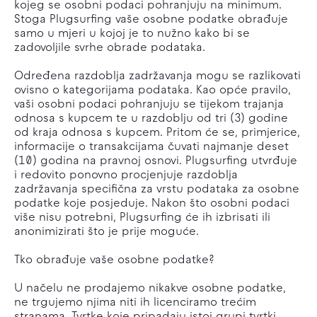
kojeg se osobni podaci pohranjuju na minimum.
Stoga Plugsurfing vaše osobne podatke obrađuje
samo u mjeri u kojoj je to nužno kako bi se
zadovoljile svrhe obrade podataka.
Određena razdoblja zadržavanja mogu se razlikovati
ovisno o kategorijama podataka. Kao opće pravilo,
vaši osobni podaci pohranjuju se tijekom trajanja
odnosa s kupcem te u razdoblju od tri (3) godine
od kraja odnosa s kupcem. Pritom će se, primjerice,
informacije o transakcijama čuvati najmanje deset
(10) godina na pravnoj osnovi. Plugsurfing utvrđuje
i redovito ponovno procjenjuje razdoblja
zadržavanja specifična za vrstu podataka za osobne
podatke koje posjeduje. Nakon što osobni podaci
više nisu potrebni, Plugsurfing će ih izbrisati ili
anonimizirati što je prije moguće.
Tko obrađuje vaše osobne podatke?
U načelu ne prodajemo nikakve osobne podatke,
ne trgujemo njima niti ih licenciramo trećim