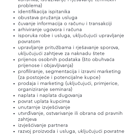
korisnika, istraživanje i rješavanje tehničkih
problema)
identifikacija ispitanika
obustava pružanja usluga
čuvanje informacija o računu i transakciji
arhiviranje ugovora i računa
isporuka robe i usluga, uključujući upravljanje
povratom
upravljanje pritužbama i rješavanje sporova,
uključujući zahtjeve za naknadu štete
prijenos osobnih podataka (što obuhvaća
prijenose i objavljivanja)
profiliranje, segmentacija i izravni marketing
(za postojeće i potencijalne kupce)
prodaja i marketing (uključujući, primjerice,
organiziranje seminara)
naplata i naplata dugovanja
povrat uplata kupcima
unutarnje izvješćivanje
utvrđivanje, ostvarivanje ili obrana od pravnih
zahtjeva
izvješćivanje partnera
razvoj proizvoda i usluga, uključujući povratne