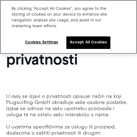
By clicking "Accept All Cookies", you agree to the
HR
storing of cookies on your device to enhance site
navigation, analyze site usage, and assist in our
PLUGSURFING'S
marketing team efforts.
Charge point operators
Izjava o
Carmakers
Cookies Settings
Accept All Cookies
Drivers and travellers
privatnosti
Our charging App
U ovoj se izjavi o privatnosti opisuje način na koji
Blog
Plugsurfing GmbH obrađuje vaše osobne podatke.
About us
Izjava se odnosi na vašu upotrebu proizvoda i
Our team
usluga te na ostalu vašu interakciju s nama.
Open jobs
Media resources
U uvjetima specifičnima za uslugu ili proizvod,
Drivers support
dodacima o zaštiti privatnosti ili drugim