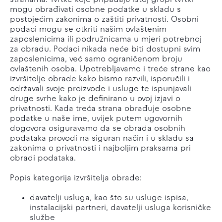
stranama. Tvrtke koje pripadaju istoj grupi tvrtki
mogu obrađivati osobne podatke u skladu s
postojećim zakonima o zaštiti privatnosti. Osobni
podaci mogu se otkriti našim ovlaštenim
zaposlenicima ili podružnicama u mjeri potrebnoj
za obradu. Podaci nikada neće biti dostupni svim
zaposlenicima, već samo ograničenom broju
ovlaštenih osoba. Upotrebljavamo i treće strane kao
izvršitelje obrade kako bismo razvili, isporučili i
održavali svoje proizvode i usluge te ispunjavali
druge svrhe kako je definirano u ovoj izjavi o
privatnosti. Kada treća strana obrađuje osobne
podatke u naše ime, uvijek putem ugovornih
dogovora osiguravamo da se obrada osobnih
podataka provodi na siguran način i u skladu sa
zakonima o privatnosti i najboljim praksama pri
obradi podataka.
Popis kategorija izvršitelja obrade:
davatelji usluga, kao što su usluge ispisa,
instalacijski partneri, davatelji usluga korisničke
službe