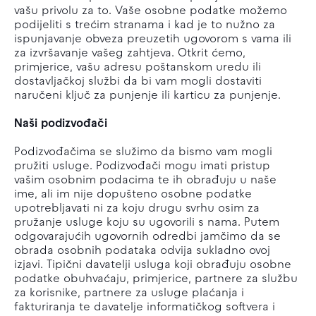
vašu privolu za to. Vaše osobne podatke možemo
podijeliti s trećim stranama i kad je to nužno za
ispunjavanje obveza preuzetih ugovorom s vama ili
za izvršavanje vašeg zahtjeva. Otkrit ćemo,
primjerice, vašu adresu poštanskom uredu ili
dostavljačkoj službi da bi vam mogli dostaviti
naručeni ključ za punjenje ili karticu za punjenje.
Naši podizvođači
Podizvođačima se služimo da bismo vam mogli
pružiti usluge. Podizvođači mogu imati pristup
vašim osobnim podacima te ih obrađuju u naše
ime, ali im nije dopušteno osobne podatke
upotrebljavati ni za koju drugu svrhu osim za
pružanje usluge koju su ugovorili s nama. Putem
odgovarajućih ugovornih odredbi jamčimo da se
obrada osobnih podataka odvija sukladno ovoj
izjavi. Tipični davatelji usluga koji obrađuju osobne
podatke obuhvaćaju, primjerice, partnere za službu
za korisnike, partnere za usluge plaćanja i
fakturiranja te davatelje informatičkog softvera i