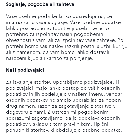
Soglasje, pogodba ali zahteva
Vaše osebne podatke lahko posredujemo, če
imamo za to vaše soglasje. Vaše osebne podatke
lahko posredujemo tudi tretji osebi, če je to
potrebno za izpolnitev naših pogodbenih
obveznosti z vami ali za izpolnitev vaše zahteve. Po
potrebi bomo vaš naslov razkrili poštni službi, kurirju
ali z namenom, da vam bomo lahko dostavili
naročeni ključ ali kartico za polnjenje.
Naši podizvajalci
Za izvajanje storitev uporabljamo podizvajalce. Ti
podizvajalci imajo lahko dostop do vaših osebnih
podatkov in jih obdelujejo v našem imenu, vendar
osebnih podatkov ne smejo uporabljati za noben
drug namen, razen za zagotavljanje z storitve v
dogovoru z nami. Z ustreznimi pogodbenimi
sporazumi zagotavljamo, da je obdelava osebnih
podatkov v skladu s tem pravilnikom. Tipični
ponudniki storitev, ki obdelujejo osebne podatke,