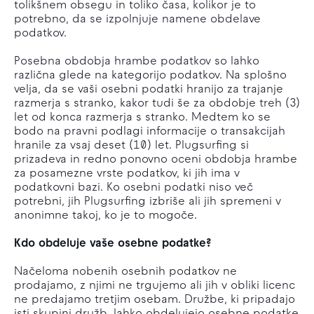
tolikšnem obsegu in toliko časa, kolikor je to
potrebno, da se izpolnjuje namene obdelave
podatkov.
Posebna obdobja hrambe podatkov so lahko
različna glede na kategorijo podatkov. Na splošno
velja, da se vaši osebni podatki hranijo za trajanje
razmerja s stranko, kakor tudi še za obdobje treh (3)
let od konca razmerja s stranko. Medtem ko se
bodo na pravni podlagi informacije o transakcijah
hranile za vsaj deset (10) let. Plugsurfing si
prizadeva in redno ponovno oceni obdobja hrambe
za posamezne vrste podatkov, ki jih ima v
podatkovni bazi. Ko osebni podatki niso več
potrebni, jih Plugsurfing izbriše ali jih spremeni v
anonimne takoj, ko je to mogoče.
Kdo obdeluje vaše osebne podatke?
Načeloma nobenih osebnih podatkov ne
prodajamo, z njimi ne trgujemo ali jih v obliki licenc
ne predajamo tretjim osebam. Družbe, ki pripadajo