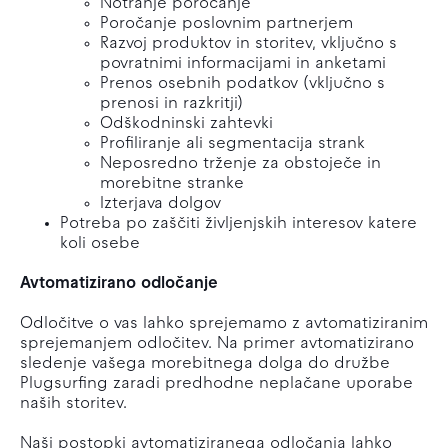
Notranje poročanje
Poročanje poslovnim partnerjem
Razvoj produktov in storitev, vključno s
povratnimi informacijami in anketami
Prenos osebnih podatkov (vključno s
prenosi in razkritji)
Odškodninski zahtevki
Profiliranje ali segmentacija strank
Neposredno trženje za obstoječe in
morebitne stranke
Izterjava dolgov
Potreba po zaščiti življenjskih interesov katere
koli osebe
Avtomatizirano odločanje
Odločitve o vas lahko sprejemamo z avtomatiziranim
sprejemanjem odločitev. Na primer avtomatizirano
sledenje vašega morebitnega dolga do družbe
Plugsurfing zaradi predhodne neplačane uporabe
naših storitev.
Naši postopki avtomatiziranega odločanja lahko