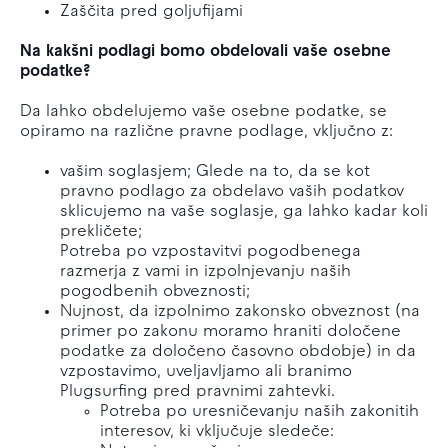
Zaščita pred goljufijami
Na kakšni podlagi bomo obdelovali vaše osebne
podatke?
Da lahko obdelujemo vaše osebne podatke, se
opiramo na različne pravne podlage, vključno z:
vašim soglasjem; Glede na to, da se kot
pravno podlago za obdelavo vaših podatkov
sklicujemo na vaše soglasje, ga lahko kadar koli
prekličete;
Potreba po vzpostavitvi pogodbenega
razmerja z vami in izpolnjevanju naših
pogodbenih obveznosti;
Nujnost, da izpolnimo zakonsko obveznost (na
primer po zakonu moramo hraniti določene
podatke za določeno časovno obdobje) in da
vzpostavimo, uveljavljamo ali branimo
Plugsurfing pred pravnimi zahtevki.
Potreba po uresničevanju naših zakonitih
interesov, ki vključuje sledeče: