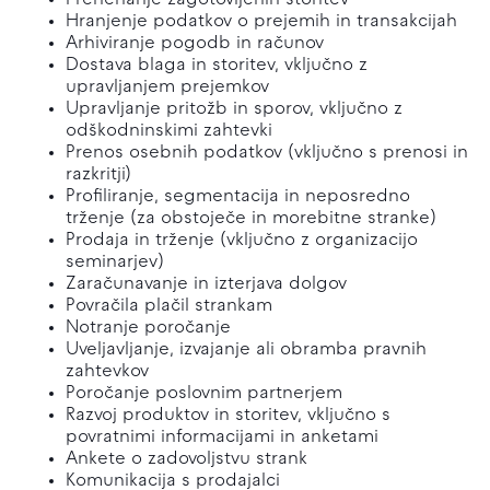
Prenehanje zagotovljenih storitev
Hranjenje podatkov o prejemih in transakcijah
Arhiviranje pogodb in računov
Dostava blaga in storitev, vključno z
upravljanjem prejemkov
Upravljanje pritožb in sporov, vključno z
odškodninskimi zahtevki
Prenos osebnih podatkov (vključno s prenosi in
razkritji)
Profiliranje, segmentacija in neposredno
trženje (za obstoječe in morebitne stranke)
Prodaja in trženje (vključno z organizacijo
seminarjev)
Zaračunavanje in izterjava dolgov
Povračila plačil strankam
Notranje poročanje
Uveljavljanje, izvajanje ali obramba pravnih
zahtevkov
Poročanje poslovnim partnerjem
Razvoj produktov in storitev, vključno s
povratnimi informacijami in anketami
Ankete o zadovoljstvu strank
Komunikacija s prodajalci