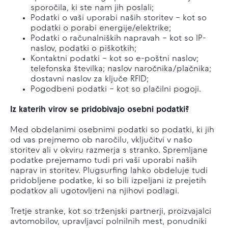
sporočila, ki ste nam jih poslali;
Podatki o vaši uporabi naših storitev – kot so
podatki o porabi energije/elektrike;
Podatki o računalniških napravah – kot so IP-
naslov, podatki o piškotkih;
Kontaktni podatki – kot so e-poštni naslov;
telefonska številka; naslov naročnika/plačnika;
dostavni naslov za ključe RFID;
Pogodbeni podatki – kot so plačilni pogoji.
Iz katerih virov se pridobivajo osebni podatki?
Med obdelanimi osebnimi podatki so podatki, ki jih
od vas prejmemo ob naročilu, vključitvi v našo
storitev ali v okviru razmerja s stranko. Spremljane
podatke prejemamo tudi pri vaši uporabi naših
naprav in storitev. Plugsurfing lahko obdeluje tudi
pridobljene podatke, ki so bili izpeljani iz prejetih
podatkov ali ugotovljeni na njihovi podlagi.
Tretje stranke, kot so trženjski partnerji, proizvajalci
avtomobilov, upravljavci polnilnih mest, ponudniki