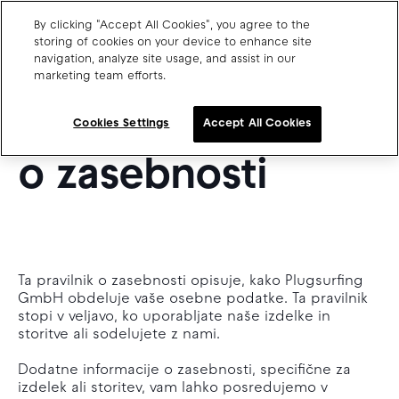
By clicking "Accept All Cookies", you agree to the
SL
storing of cookies on your device to enhance site
navigation, analyze site usage, and assist in our
PLUGSURFING'S
marketing team efforts.
Charge point operators
Vsebina obvestila
Carmakers
Cookies Settings
Accept All Cookies
Drivers and travellers
o zasebnosti
Our charging App
Ta pravilnik o zasebnosti opisuje, kako Plugsurfing
Blog
GmbH obdeluje vaše osebne podatke. Ta pravilnik
About us
stopi v veljavo, ko uporabljate naše izdelke in
Our team
storitve ali sodelujete z nami.
Open jobs
Media resources
Dodatne informacije o zasebnosti, specifične za
Drivers support
izdelek ali storitev, vam lahko posredujemo v