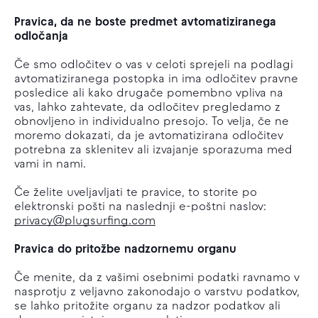
Pravica, da ne boste predmet avtomatiziranega
odločanja
Če smo odločitev o vas v celoti sprejeli na podlagi
avtomatiziranega postopka in ima odločitev pravne
posledice ali kako drugače pomembno vpliva na
vas, lahko zahtevate, da odločitev pregledamo z
obnovljeno in individualno presojo. To velja, če ne
moremo dokazati, da je avtomatizirana odločitev
potrebna za sklenitev ali izvajanje sporazuma med
vami in nami.
Če želite uveljavljati te pravice, to storite po
elektronski pošti na naslednji e-poštni naslov:
privacy@plugsurfing.com
Pravica do pritožbe nadzornemu organu
Če menite, da z vašimi osebnimi podatki ravnamo v
nasprotju z veljavno zakonodajo o varstvu podatkov,
se lahko pritožite organu za nadzor podatkov ali