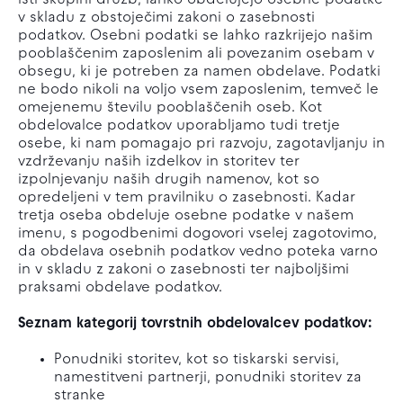
isti skupini družb, lahko obdelujejo osebne podatke
v skladu z obstoječimi zakoni o zasebnosti
podatkov. Osebni podatki se lahko razkrijejo našim
pooblaščenim zaposlenim ali povezanim osebam v
obsegu, ki je potreben za namen obdelave. Podatki
ne bodo nikoli na voljo vsem zaposlenim, temveč le
omejenemu številu pooblaščenih oseb. Kot
obdelovalce podatkov uporabljamo tudi tretje
osebe, ki nam pomagajo pri razvoju, zagotavljanju in
vzdrževanju naših izdelkov in storitev ter
izpolnjevanju naših drugih namenov, kot so
opredeljeni v tem pravilniku o zasebnosti. Kadar
tretja oseba obdeluje osebne podatke v našem
imenu, s pogodbenimi dogovori vselej zagotovimo,
da obdelava osebnih podatkov vedno poteka varno
in v skladu z zakoni o zasebnosti ter najboljšimi
praksami obdelave podatkov.
Seznam kategorij tovrstnih obdelovalcev podatkov:
Ponudniki storitev, kot so tiskarski servisi,
namestitveni partnerji, ponudniki storitev za
stranke