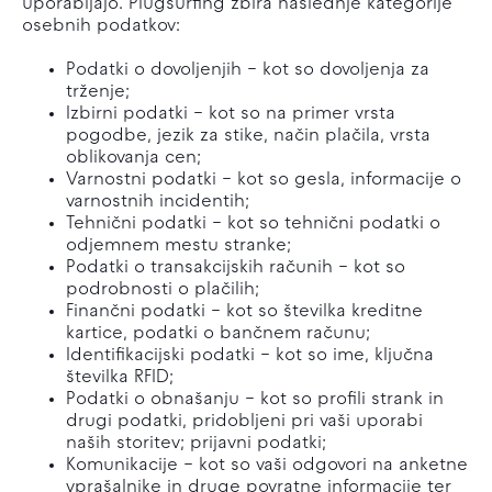
uporabljajo. Plugsurfing zbira naslednje kategorije
osebnih podatkov:
Podatki o dovoljenjih – kot so dovoljenja za
trženje;
Izbirni podatki – kot so na primer vrsta
pogodbe, jezik za stike, način plačila, vrsta
oblikovanja cen;
Varnostni podatki – kot so gesla, informacije o
varnostnih incidentih;
Tehnični podatki – kot so tehnični podatki o
odjemnem mestu stranke;
Podatki o transakcijskih računih – kot so
podrobnosti o plačilih;
Finančni podatki – kot so številka kreditne
kartice, podatki o bančnem računu;
Identifikacijski podatki – kot so ime, ključna
številka RFID;
Podatki o obnašanju – kot so profili strank in
drugi podatki, pridobljeni pri vaši uporabi
naših storitev; prijavni podatki;
Komunikacije – kot so vaši odgovori na anketne
vprašalnike in druge povratne informacije ter