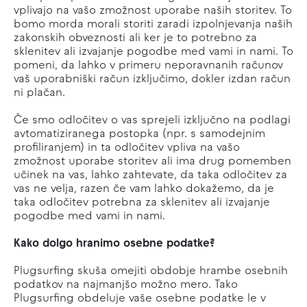
vplivajo na vašo zmožnost uporabe naših storitev. To
bomo morda morali storiti zaradi izpolnjevanja naših
zakonskih obveznosti ali ker je to potrebno za
sklenitev ali izvajanje pogodbe med vami in nami. To
pomeni, da lahko v primeru neporavnanih računov
vaš uporabniški račun izključimo, dokler izdan račun
ni plačan.
Če smo odločitev o vas sprejeli izključno na podlagi
avtomatiziranega postopka (npr. s samodejnim
profiliranjem) in ta odločitev vpliva na vašo
zmožnost uporabe storitev ali ima drug pomemben
učinek na vas, lahko zahtevate, da taka odločitev za
vas ne velja, razen če vam lahko dokažemo, da je
taka odločitev potrebna za sklenitev ali izvajanje
pogodbe med vami in nami.
Kako dolgo hranimo osebne podatke?
Plugsurfing skuša omejiti obdobje hrambe osebnih
podatkov na najmanjšo možno mero. Tako
Plugsurfing obdeluje vaše osebne podatke le v