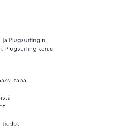
n ja Plugsurfingin
än. Plugsurfing kerää
maksutapa,
öistä
ot
n tiedot