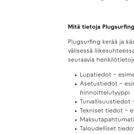
Mitä tietoja Plugsurfing
Plugsurfing kerää ja kä
välisessä liikesuhteessa
seuraavia henkilötietoj
Lupatiedot – esime
Asetustiedot – esi
hinnoittelutyyppi
Turvallisuustiedot 
Tekniset tiedot – 
Maksutapahtumatie
Taloudelliset tied