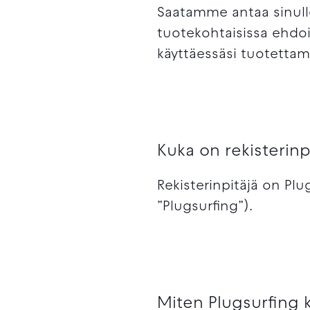
Saatamme antaa sinulle 
tuotekohtaisissa ehdois
käyttäessäsi tuotetta
Kuka on rekisterinp
Rekisterinpitäjä on Pl
”Plugsurfing”).
Miten Plugsurfing k