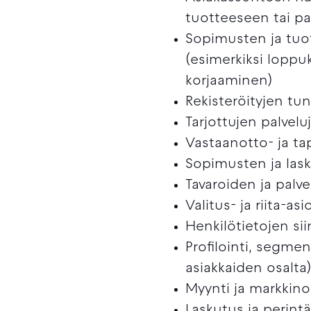
tuotteeseen tai pal
Sopimusten ja tuott
(esimerkiksi loppu
korjaaminen)
Rekisteröityjen tu
Tarjottujen palvel
Vastaanotto- ja t
Sopimusten ja lask
Tavaroiden ja palv
Valitus- ja riita-
Henkilötietojen si
Profilointi, segmen
asiakkaiden osalta
Myynti ja markkino
Laskutus ja perint