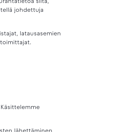
antatietoa siitä,
tellä johdettuja
stajat, latausasemien
toimittajat.
. Käsittelemme
usten lähettäminen,