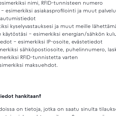
esimerkiksi nimi, RFID-tunnisteen numero
 – esimerkiksi asiakasprofilointi ja muut palve
rjautumistiedot
iksi kyselyvastauksesi ja muut meille lähettämäs
 käytöstäsi – esimerkiksi energian/sähkön kul
edot – esimerkiksi IP-osoite, evästetiedot
merkiksi sähköpostiosoite, puhelinnumero, las
merkiksi RFID-tunnistetta varten
simerkiksi maksuehdot.
tiedot hankitaan?
edoissa on tietoja, jotka on saatu sinulta tilau