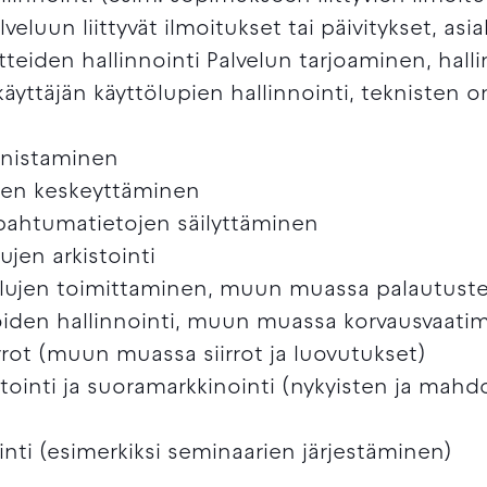
veluun liittyvät ilmoitukset tai päivitykset, asi
eiden hallinnointi Palvelun tarjoaminen, hallin
käyttäjän käyttölupien hallinnointi, teknisten 
nnistaminen
ujen keskeyttäminen
apahtumatietojen säilyttäminen
ujen arkistointi
elujen toimittaminen, muun muassa palautuste
asioiden hallinnointi, muun muassa korvausvaati
irrot (muun muassa siirrot ja luovutukset)
tointi ja suoramarkkinointi (nykyisten ja mahdo
)
inti (esimerkiksi seminaarien järjestäminen)
ä