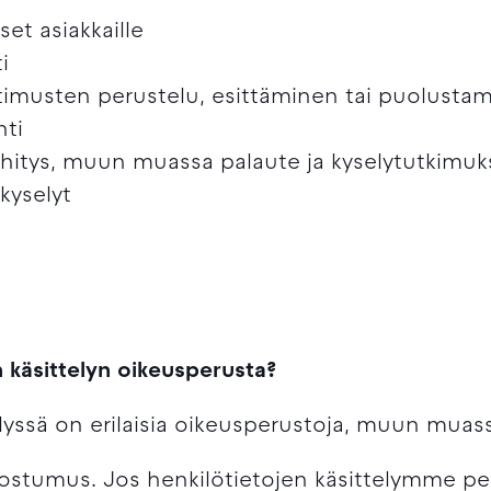
et asiakkaille
i
atimusten perustelu, esittäminen tai puolusta
nti
ehitys, muun muassa palaute ja kyselytutkimuk
kyselyt
ä
n käsittelyn oikeusperusta?
elyssä on erilaisia oikeusperustoja, muun muas
ostumus. Jos henkilötietojen käsittelymme p