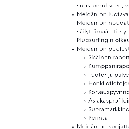
suostumukseen, vo
Meidän on luotava
Meidän on noudatett
säilyttämään tietyt
Plugsurfingin oikeu
Meidän on puolus
Sisäinen rapor
Kumppanirapor
Tuote- ja palv
Henkilötietoje
Korvauspyynn
Asiakasprofilo
Suoramarkkinoin
Perintä
Meidän on suojatta