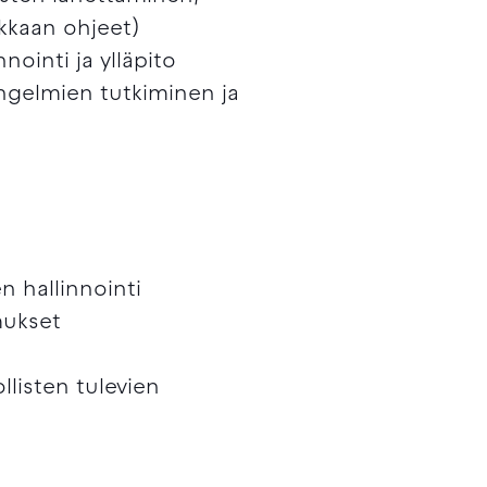
akkaan ohjeet)
nointi ja ylläpito
ongelmien tutkiminen ja
n hallinnointi
mukset
llisten tulevien