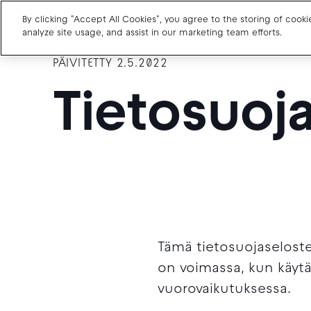
By clicking "Accept All Cookies", you agree to the storing of cook
analyze site usage, and assist in our marketing team efforts.
PÄIVITETTY 2.5.2022
Charge point operators
Tietosuoj
Carmakers
Drivers and travellers
Our charging App
Tämä tietosuojaseloste
on voimassa, kun käyt
vuorovaikutuksessa.