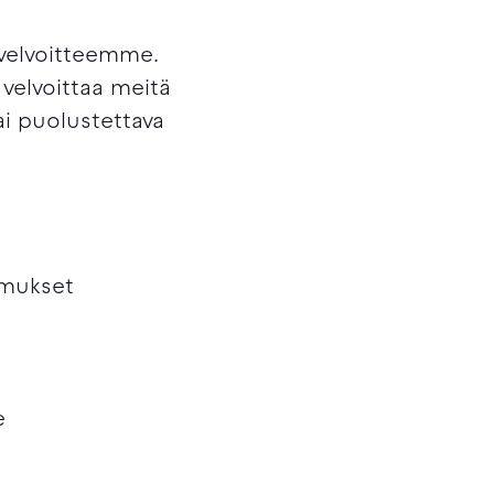
svelvoitteemme.
 velvoittaa meitä
tai puolustettava
imukset
e