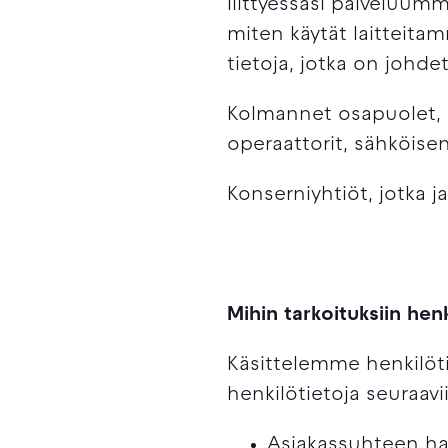
liittyessäsi palveluum
miten käytät laitteita
tietoja, jotka on johde
Kolmannet osapuolet, 
operaattorit, sähköisen
Konserniyhtiöt, jotka ja
Mihin tarkoituksiin henk
Käsittelemme henkilöti
henkilötietoja seuraavii
Asiakassuhteen hal