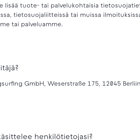
lisää tuote- tai palvelukohtaisia tietosuojatiet
sa, tietosuojaliitteissä tai muissa ilmoituksiss
mme tai palveluamme.
itäjä?
ugsurfing GmbH, Weserstraße 175, 12045 Berliin
äsittelee henkilötietojasi?