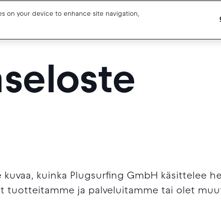
ies on your device to enhance site navigation,
Blog
Drivers support
aseloste
About us
Our team
Open jobs
Media resources
 kuvaa, kuinka Plugsurfing GmbH käsittelee hen
ät tuotteitamme ja palveluitamme tai olet m