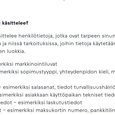
 käsittelee?
sittelee henkilötietoja, jotka ovat tarpeen sinu
 ja niissä tarkoituksissa, joihin tietoja käytetä
en luokkia.
rkiksi markkinointiluvat
merkiksi sopimustyyppi, yhteydenpidon kieli, 
– esimerkiksi salasanat, tiedot turvallisuushäiri
esimerkiksi asiakkaan käyttöpaikan tekniset tied
dot – esimerkiksi laskutustiedot
ot – esimerkiksi maksukortin numero, pankkitili