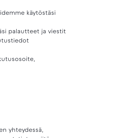
luidemme käytöstäsi
i palautteet ja viestit
utustiedot
kutusosoite,
ksen yhteydessä,