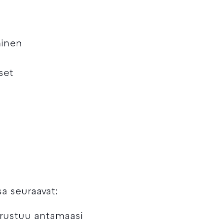
minen
set
sa seuraavat:
erustuu antamaasi