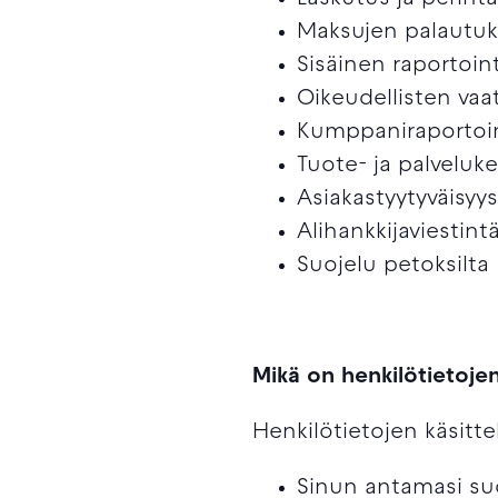
Maksujen palautuks
Sisäinen raportoint
Oikeudellisten va
Kumppaniraportoi
Tuote- ja palveluk
Asiakastyytyväisyys
Alihankkijaviestint
Suojelu petoksilta
Mikä on henkilötietoje
Henkilötietojen käsitt
Sinun antamasi su