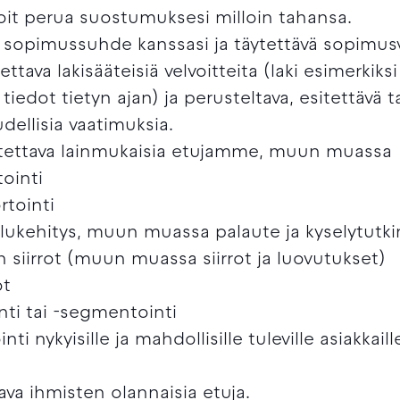
it perua suostumuksesi milloin tahansa.
 sopimussuhde kanssasi ja täytettävä sopimu
ava lakisääteisiä velvoitteita (laki esimerkiksi
 tiedot tietyn ajan) ja perusteltava, esitettävä 
dellisia vaatimuksia.
tettava lainmukaisia etujamme, muun muassa
tointi
tointi
elukehitys, muun muassa palaute ja kyselytutk
n siirrot (muun muassa siirrot ja luovutukset)
öt
inti tai -segmentointi
ti nykyisille ja mahdollisille tuleville asiakkaill
va ihmisten olannaisia etuja.