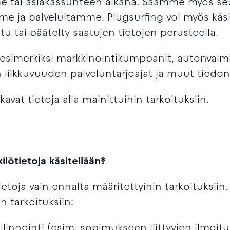
me tai asiakassuhteen aikana. Saamme myös seur
mme ja palveluitamme. Plugsurfing voi myös käsi
ttu tai päätelty saatujen tietojen perusteella.
esimerkiksi markkinointikumppanit, autonvalmi
 liikkuvuuden palveluntarjoajat ja muut tiedon
kavat tietoja alla mainittuihin tarkoituksiin.
ilötietoja käsitellään?
etoja vain ennalta määritettyihin tarkoituksiin
n tarkoituksiin:
linnointi (esim. sopimukseen liittyvien ilmoit