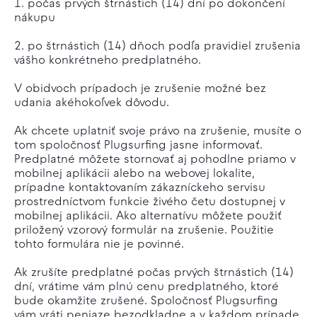
1. počas prvých štrnástich (14) dní po dokončení
nákupu
2. po štrnástich (14) dňoch podľa pravidiel zrušenia
vášho konkrétneho predplatného.
V obidvoch prípadoch je zrušenie možné bez
udania akéhokoľvek dôvodu.
Ak chcete uplatniť svoje právo na zrušenie, musíte o
tom spoločnosť Plugsurfing jasne informovať.
Predplatné môžete stornovať aj pohodlne priamo v
mobilnej aplikácii alebo na webovej lokalite,
prípadne kontaktovaním zákazníckeho servisu
prostredníctvom funkcie živého četu dostupnej v
mobilnej aplikácii. Ako alternatívu môžete použiť
priložený vzorový formulár na zrušenie. Použitie
tohto formulára nie je povinné.
Ak zrušíte predplatné počas prvých štrnástich (14)
dní, vrátime vám plnú cenu predplatného, ktoré
bude okamžite zrušené. Spoločnosť Plugsurfing
vám vráti peniaze bezodkladne a v každom prípade