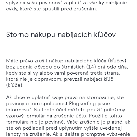
vplyv na vašu povinnosť zaplatiť za všetky nabíjacie
cykly, ktoré ste spustili pred zrušením.
Storno nákupu nabíjacích kľúčov
Máte právo zrušiť nákup nabíjacieho kľúča (kľúčov)
bez udania dôvodu do štrnástich (14) dní odo dňa,
kedy ste si vy alebo vami poverená tretia strana,
ktorá nie je dopravcom, prevzali nabíjací kľúč
(kľúče).
Ak chcete uplatniť svoje právo na stornovanie, ste
povinný o tom spoločnosť Plugsurfing jasne
informovať. Na tento účel môžete použiť priložený
vzorový formulár na zrušenie účtu. Použitie tohto
formulára nie je povinné. Vaše zrušenie je platné, ak
ste oň požiadali pred uplynutím vyššie uvedenej
lehoty na zrušenie. Ak si želáte promptné vybavenie