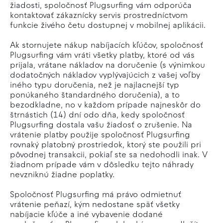
žiadosti, spoločnosť Plugsurfing vám odporúča
kontaktovať zákaznícky servis prostredníctvom
funkcie živého četu dostupnej v mobilnej aplikácii.
Ak stornujete nákup nabíjacích kľúčov, spoločnosť
Plugsurfing vám vráti všetky platby, ktoré od vás
prijala, vrátane nákladov na doručenie (s výnimkou
dodatočných nákladov vyplývajúcich z vašej voľby
iného typu doručenia, než je najlacnejší typ
ponúkaného štandardného doručenia), a to
bezodkladne, no v každom prípade najneskôr do
štrnástich (14) dní odo dňa, kedy spoločnosť
Plugsurfing dostala vašu žiadosť o zrušenie. Na
vrátenie platby použije spoločnosť Plugsurfing
rovnaký platobný prostriedok, ktorý ste použili pri
pôvodnej transakcii, pokiaľ ste sa nedohodli inak. V
žiadnom prípade vám v dôsledku tejto náhrady
nevzniknú žiadne poplatky.
Spoločnosť Plugsurfing má právo odmietnuť
vrátenie peňazí, kým nedostane späť všetky
nabíjacie kľúče a iné vybavenie dodané