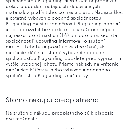
spoločnosťou Plugsurfing alebo kým nepredložíte
dôkaz o odoslaní nabíjacích kľúčov a iných
materiálov, podľa toho, čo nastalo skôr. Nabíjací kľúč
a ostatné vybavenie dodané spoločnosťou
Plugsurfing musíte spoločnosti Plugsurfing odoslať
alebo odovzdať bezodkladne a v každom prípade
najneskôr do štrnástich (14) dní odo dňa, keď ste
spoločnosť Plugsurfing informovali o zrušení
nákupu. Lehota sa považuje za dodržanú, ak
nabíjacie kľúče a ostatné vybavenie dodané
spoločnosťou Plugsurfing odošlete pred vypršaním
vyššie uvedenej lehoty. Priame náklady na vrátenie
nabíjacích kľúčov a iného vybavenia dodaného
spoločnosťou Plugsurfing znášate vy.
Storno nákupu predplatného
Na zrušenie nákupu predplatného sú k dispozícii
dve možnosti: