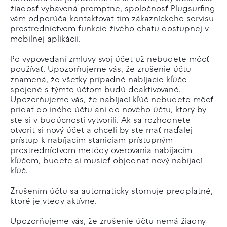
žiadosť vybavená promptne, spoločnosť Plugsurfing
vám odporúča kontaktovať tím zákazníckeho servisu
prostredníctvom funkcie živého chatu dostupnej v
mobilnej aplikácii.
Po vypovedaní zmluvy svoj účet už nebudete môcť
používať. Upozorňujeme vás, že zrušenie účtu
znamená, že všetky prípadné nabíjacie kľúče
spojené s týmto účtom budú deaktivované.
Upozorňujeme vás, že nabíjací kľúč nebudete môcť
pridať do iného účtu ani do nového účtu, ktorý by
ste si v budúcnosti vytvorili. Ak sa rozhodnete
otvoriť si nový účet a chceli by ste mať naďalej
prístup k nabíjacím staniciam prístupným
prostredníctvom metódy overovania nabíjacím
kľúčom, budete si musieť objednať nový nabíjací
kľúč.
Zrušením účtu sa automaticky stornuje predplatné,
ktoré je vtedy aktívne.
Upozorňujeme vás, že zrušenie účtu nemá žiadny