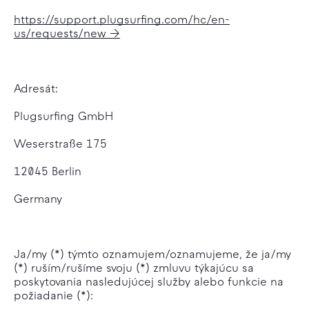
https://support.plugsurfing.com/hc/en-
us/requests/new
Adresát:
Plugsurfing GmbH
Weserstraße 175
12045 Berlin
Germany
Ja/my (*) týmto oznamujem/oznamujeme, že ja/my
(*) ruším/rušíme svoju (*) zmluvu týkajúcu sa
poskytovania nasledujúcej služby alebo funkcie na
požiadanie (*):