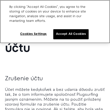
By clicking "Accept All Cookies", you agree to the
SK
storing of cookies on your device to enhance site
navigation, analyze site usage, and assist in our
PLUGSURFING
marketing team efforts.
Charge point operators
Zásady zrušenia
Carmakers
Cookies Settings
Accept All Cookies
Drivers and travellers
účtu
Our charging App
Zrušenie účtu
Blog
About us
Účet môžete kedykoľvek a bez udania dôvodu zrušiť
Our team
tak, že o tom informujete spoločnosť Plugsurfing
Open jobs
jasným oznámením. Môžete na to použiť priložený
Media resources
vzorový formulár na zrušenie účtu. Použitie
Drivers support
formulára nie je povinné. Ak si želáte, aby bola vaša