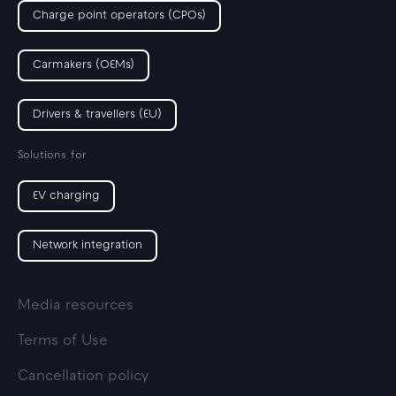
Charge point operators (CPOs)
Carmakers (OEMs)
Drivers & travellers (EU)
Solutions for
EV charging
Network integration
Media resources
Terms of Use
Cancellation policy