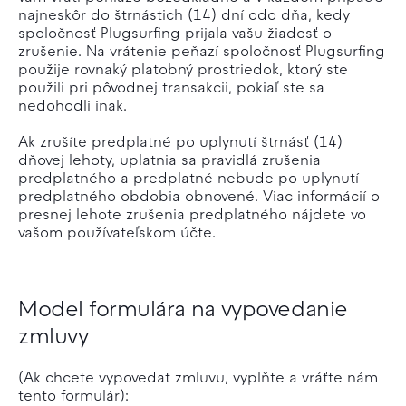
najneskôr do štrnástich (14) dní odo dňa, kedy
spoločnosť Plugsurfing prijala vašu žiadosť o
zrušenie. Na vrátenie peňazí spoločnosť Plugsurfing
použije rovnaký platobný prostriedok, ktorý ste
použili pri pôvodnej transakcii, pokiaľ ste sa
nedohodli inak.
Ak zrušíte predplatné po uplynutí štrnásť (14)
dňovej lehoty, uplatnia sa pravidlá zrušenia
predplatného a predplatné nebude po uplynutí
predplatného obdobia obnovené. Viac informácií o
presnej lehote zrušenia predplatného nájdete vo
vašom používateľskom účte.
Model formulára na vypovedanie
zmluvy
(Ak chcete vypovedať zmluvu, vyplňte a vráťte nám
tento formulár):