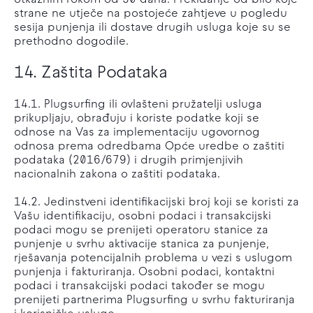
otkaznim rokom od 30 dana. Prekidanje od bilo koje
strane ne utječe na postojeće zahtjeve u pogledu
sesija punjenja ili dostave drugih usluga koje su se
prethodno dogodile.
14. Zaštita Podataka
14.1. Plugsurfing ili ovlašteni pružatelji usluga
prikupljaju, obrađuju i koriste podatke koji se
odnose na Vas za implementaciju ugovornog
odnosa prema odredbama Opće uredbe o zaštiti
podataka (2016/679) i drugih primjenjivih
nacionalnih zakona o zaštiti podataka.
14.2. Jedinstveni identifikacijski broj koji se koristi za
Vašu identifikaciju, osobni podaci i transakcijski
podaci mogu se prenijeti operatoru stanice za
punjenje u svrhu aktivacije stanica za punjenje,
rješavanja potencijalnih problema u vezi s uslugom
punjenja i fakturiranja. Osobni podaci, kontaktni
podaci i transakcijski podaci također se mogu
prenijeti partnerima Plugsurfing u svrhu fakturiranja