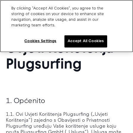
By clicking "Accept All Cookies", you agree to the
HR
storing of cookies on your device to enhance site
navigation, analyze site usage, and assist in our
STUPAJU NA SNAGU 19. STUDENOGA
marketing team efforts.
Charge point operators
2025
Carmakers
Cookies Settings
Accept All Cookies
Uvjeti Korištenja
Drivers and travellers
Plugsurfing
Our charging App
Blog
1. Općenito
About us
Our team
1.1. Ovi Uvjeti Korištenja Plugsurfing („Uvjeti
Open jobs
Korištenja”) zajedno s Obavijesti o Privatnosti
Media resources
Plugsurfing uređuju Vaše korištenje usluge koju
Drivers support
pruža Plugsurfing GmbH („Usluga”). Usluga može