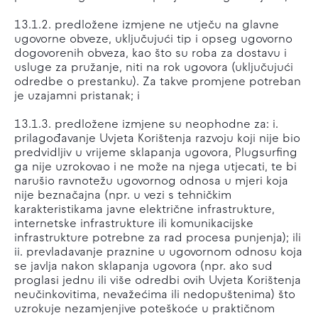
13.1.2. predložene izmjene ne utječu na glavne
ugovorne obveze, uključujući tip i opseg ugovorno
dogovorenih obveza, kao što su roba za dostavu i
usluge za pružanje, niti na rok ugovora (uključujući
odredbe o prestanku). Za takve promjene potreban
je uzajamni pristanak; i
13.1.3. predložene izmjene su neophodne za: i.
prilagođavanje Uvjeta Korištenja razvoju koji nije bio
predvidljiv u vrijeme sklapanja ugovora, Plugsurfing
ga nije uzrokovao i ne može na njega utjecati, te bi
narušio ravnotežu ugovornog odnosa u mjeri koja
nije beznačajna (npr. u vezi s tehničkim
karakteristikama javne električne infrastrukture,
internetske infrastrukture ili komunikacijske
infrastrukture potrebne za rad procesa punjenja); ili
ii. prevladavanje praznine u ugovornom odnosu koja
se javlja nakon sklapanja ugovora (npr. ako sud
proglasi jednu ili više odredbi ovih Uvjeta Korištenja
neučinkovitima, nevažećima ili nedopuštenima) što
uzrokuje nezamjenjive poteškoće u praktičnom