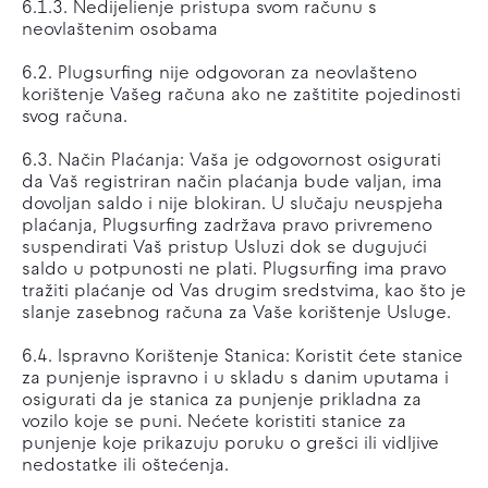
6.1.3. Nedijelienje pristupa svom računu s
neovlaštenim osobama
6.2. Plugsurfing nije odgovoran za neovlašteno
korištenje Vašeg računa ako ne zaštitite pojedinosti
svog računa.
6.3. Način Plaćanja: Vaša je odgovornost osigurati
da Vaš registriran način plaćanja bude valjan, ima
dovoljan saldo i nije blokiran. U slučaju neuspjeha
plaćanja, Plugsurfing zadržava pravo privremeno
suspendirati Vaš pristup Usluzi dok se dugujući
saldo u potpunosti ne plati. Plugsurfing ima pravo
tražiti plaćanje od Vas drugim sredstvima, kao što je
slanje zasebnog računa za Vaše korištenje Usluge.
6.4. Ispravno Korištenje Stanica: Koristit ćete stanice
za punjenje ispravno i u skladu s danim uputama i
osigurati da je stanica za punjenje prikladna za
vozilo koje se puni. Nećete koristiti stanice za
punjenje koje prikazuju poruku o grešci ili vidljive
nedostatke ili oštećenja.