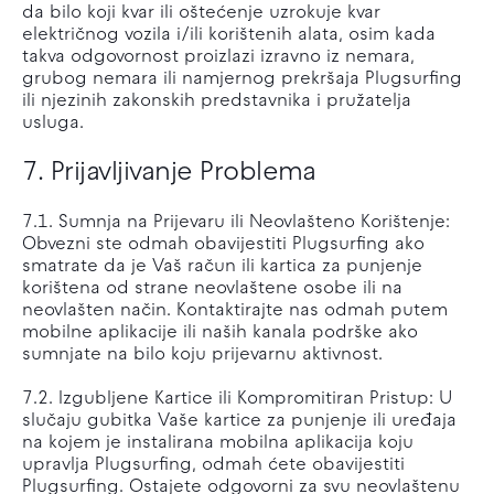
da bilo koji kvar ili oštećenje uzrokuje kvar
električnog vozila i/ili korištenih alata, osim kada
takva odgovornost proizlazi izravno iz nemara,
grubog nemara ili namjernog prekršaja Plugsurfing
ili njezinih zakonskih predstavnika i pružatelja
usluga.
7. Prijavljivanje Problema
7.1. Sumnja na Prijevaru ili Neovlašteno Korištenje:
Obvezni ste odmah obavijestiti Plugsurfing ako
smatrate da je Vaš račun ili kartica za punjenje
korištena od strane neovlaštene osobe ili na
neovlašten način. Kontaktirajte nas odmah putem
mobilne aplikacije ili naših kanala podrške ako
sumnjate na bilo koju prijevarnu aktivnost.
7.2. Izgubljene Kartice ili Kompromitiran Pristup: U
slučaju gubitka Vaše kartice za punjenje ili uređaja
na kojem je instalirana mobilna aplikacija koju
upravlja Plugsurfing, odmah ćete obavijestiti
Plugsurfing. Ostajete odgovorni za svu neovlaštenu