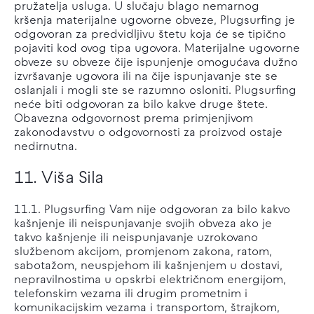
pružatelja usluga. U slučaju blago nemarnog
kršenja materijalne ugovorne obveze, Plugsurfing je
odgovoran za predvidljivu štetu koja će se tipično
pojaviti kod ovog tipa ugovora. Materijalne ugovorne
obveze su obveze čije ispunjenje omogućava dužno
izvršavanje ugovora ili na čije ispunjavanje ste se
oslanjali i mogli ste se razumno osloniti. Plugsurfing
neće biti odgovoran za bilo kakve druge štete.
Obavezna odgovornost prema primjenjivom
zakonodavstvu o odgovornosti za proizvod ostaje
nedirnutna.
11. Viša Sila
11.1. Plugsurfing Vam nije odgovoran za bilo kakvo
kašnjenje ili neispunjavanje svojih obveza ako je
takvo kašnjenje ili neispunjavanje uzrokovano
službenom akcijom, promjenom zakona, ratom,
sabotažom, neuspjehom ili kašnjenjem u dostavi,
nepravilnostima u opskrbi električnom energijom,
telefonskim vezama ili drugim prometnim i
komunikacijskim vezama i transportom, štrajkom,