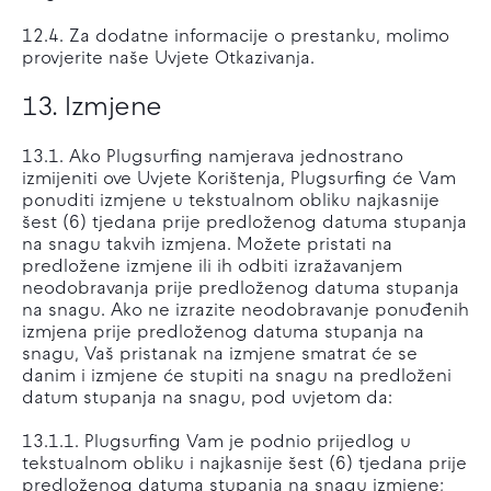
12.4. Za dodatne informacije o prestanku, molimo
provjerite naše Uvjete Otkazivanja.
13. Izmjene
13.1. Ako Plugsurfing namjerava jednostrano
izmijeniti ove Uvjete Korištenja, Plugsurfing će Vam
ponuditi izmjene u tekstualnom obliku najkasnije
šest (6) tjedana prije predloženog datuma stupanja
na snagu takvih izmjena. Možete pristati na
predložene izmjene ili ih odbiti izražavanjem
neodobravanja prije predloženog datuma stupanja
na snagu. Ako ne izrazite neodobravanje ponuđenih
izmjena prije predloženog datuma stupanja na
snagu, Vaš pristanak na izmjene smatrat će se
danim i izmjene će stupiti na snagu na predloženi
datum stupanja na snagu, pod uvjetom da:
13.1.1. Plugsurfing Vam je podnio prijedlog u
tekstualnom obliku i najkasnije šest (6) tjedana prije
predloženog datuma stupanja na snagu izmjene;