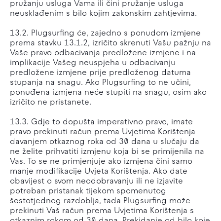
pružanju usluga Vama ili čini pružanje usluga
neusklađenim s bilo kojim zakonskim zahtjevima.
13.2. Plugsurfing će, zajedno s ponudom izmjene
prema stavku 13.1.2, izričito skrenuti Vašu pažnju na
Vaše pravo odbacivanja predložene izmjene i na
implikacije Vašeg neuspjeha u odbacivanju
predložene izmjene prije predloženog datuma
stupanja na snagu. Ako Plugsurfing to ne učini,
ponuđena izmjena neće stupiti na snagu, osim ako
izričito ne pristanete.
13.3. Gdje to dopušta imperativno pravo, imate
pravo prekinuti račun prema Uvjetima Korištenja
davanjem otkaznog roka od 30 dana u slučaju da
ne želite prihvatiti izmjenu koja bi se primijenila na
Vas. To se ne primjenjuje ako izmjena čini samo
manje modifikacije Uvjeta Korištenja. Ako date
obavijest o svom neodobravanju ili ne izjavite
potreban pristanak tijekom spomenutog
šestotjednog razdoblja, tada Plugsurfing može
prekinuti Vaš račun prema Uvjetima Korištenja s