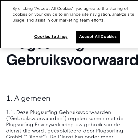
By clicking "Accept All Cookies", you agree to the storing of
NL
cookies on your device to enhance site navigation, analyze site
usage, and assist in our marketing team efforts.
VAN KRACHT 19 NOVEMBER 2025
Charge point operators
Cookies Settings
Accept All Cookies
Plugsurfing
Carmakers
Drivers and travellers
Gebruiksvoorwaar
Our charging App
1. Algemeen
Blog
About us
1.1. Deze Plugsurfing Gebruiksvoorwaarden
Our team
(“Gebruiksvoorwaarden”) regelen samen met de
Open jobs
Plugsurfing Privacyverklaring uw gebruik van de
Media resources
dienst die wordt geëxploiteerd door Plugsurfing
Drivers support
GmbH (“Dienst”). De Dienst kan onder meer